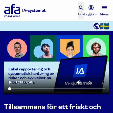
IA-systemet
Sök
Logga in
Meny
Tillsammans för ett friskt och